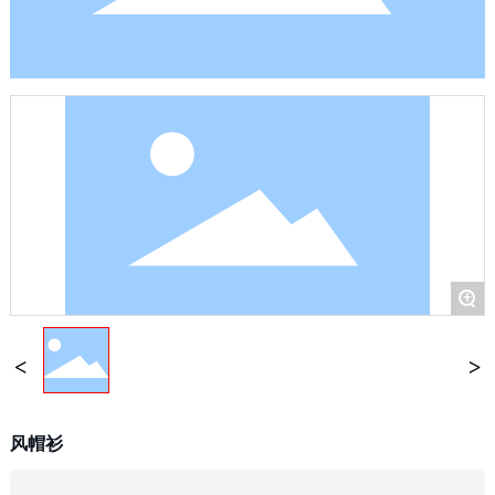
+
风帽衫