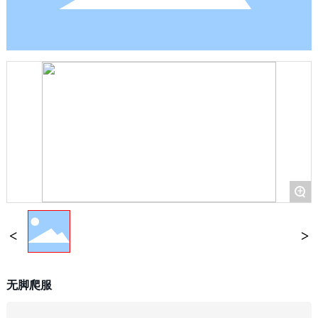
+
无脚爬服